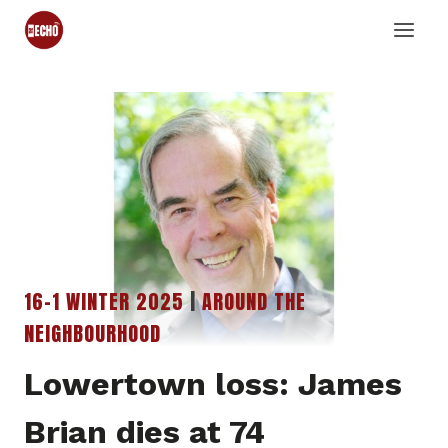
Skip
to
content
16-1 WINTER 2025
|
AROUND THE
NEIGHBOURHOOD
Lowertown loss: James
Brian dies at 74