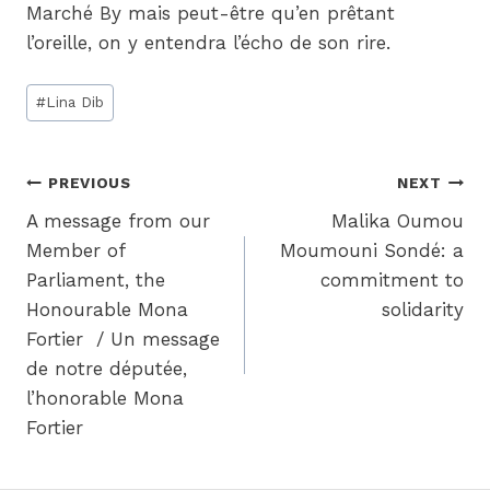
Marché By mais peut-être qu’en prêtant
l’oreille, on y entendra l’écho de son rire.
Post
#
Lina Dib
Tags:
Post
PREVIOUS
NEXT
A message from our
Malika Oumou
navigation
Member of
Moumouni Sondé: a
Parliament, the
commitment to
Honourable Mona
solidarity
Fortier / Un message
de notre députée,
l’honorable Mona
Fortier