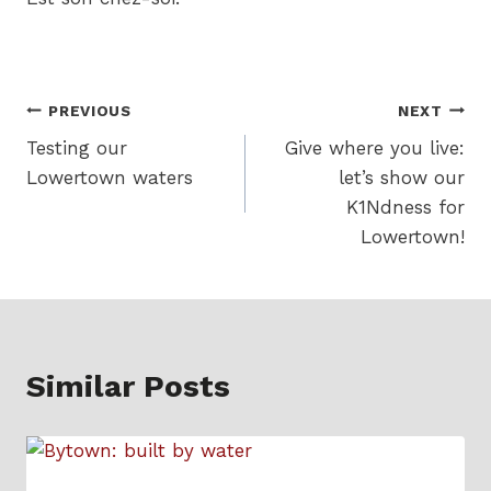
Post
PREVIOUS
NEXT
Testing our
Give where you live:
navigation
Lowertown waters
let’s show our
K1Ndness for
Lowertown!
Similar Posts