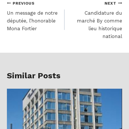
Navigation
PREVIOUS
NEXT
Un message de notre
Candidature du
de
députée, l’honorable
marché By comme
l'article
Mona Fortier
lieu historique
national
Similar Posts