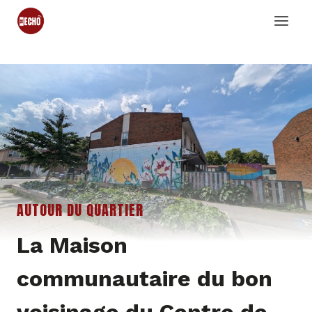
Skip
to
content
AUTOUR DU QUARTIER
La Maison
communautaire du bon
voisinage du Centre de