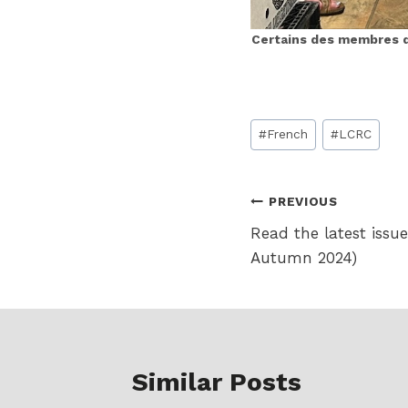
Certains des membres d
Post
#
French
#
LCRC
Tags:
Post
PREVIOUS
Read the latest issue
navigation
Autumn 2024)
Similar Posts