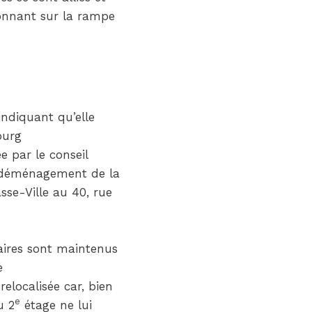
donnant sur la rampe
indiquant qu’elle
ourg
 par le conseil
e déménagement de la
se-Ville au 40, rue
taires sont maintenus
e
elocalisée car, bien
e
u 2
étage ne lui