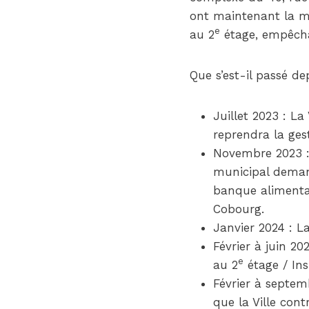
ont maintenant la mê
e
au 2
étage, empêchan
Que s’est-il passé de
Juillet 2023 : La
reprendra la ges
Novembre 2023 : 
municipal deman
banque alimenta
Cobourg.
Janvier 2024 : La
Février à juin 2
e
au 2
étage / Ins
Février à septem
que la Ville con