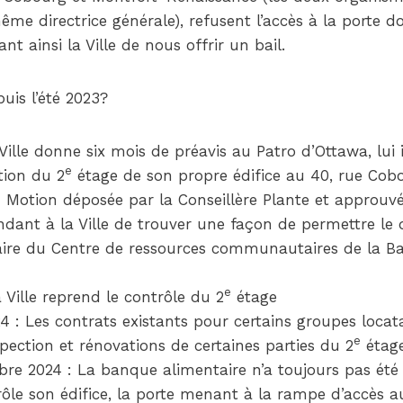
me directrice générale), refusent l’accès à la porte 
t ainsi la Ville de nous offrir un bail.
puis l’été 2023?
 Ville donne six mois de préavis au Patro d’Ottawa, lui 
e
tion du 2
étage de son propre édifice au 40, rue Cob
Motion déposée par la Conseillère Plante et approuvée
dant à la Ville de trouver une façon de permettre l
ire du Centre de ressources communautaires de la Bas
e
 Ville reprend le contrôle du 2
étage
024 : Les contrats existants pour certains groupes loca
e
pection et rénovations de certaines parties du 2
étag
bre 2024 : La banque alimentaire n’a toujours pas été r
trôle son édifice, la porte menant à la rampe d’accès a