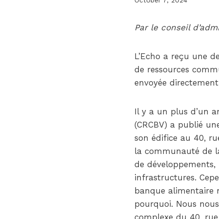
Par le conseil d’ad
L’Echo a reçu une d
de ressources commun
envoyée directement
Il y a un plus d’un 
(CRCBV) a publié une 
son édifice au 40, r
la communauté de la 
de développements, i
infrastructures. Cepen
banque alimentaire n
pourquoi. Nous nous 
complexe du 40, rue 