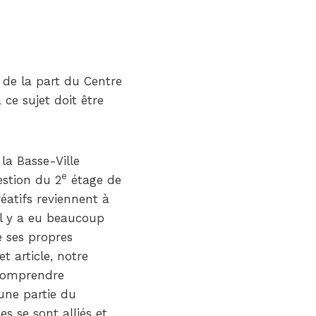
de la part du Centre
ce sujet doit être
la Basse-Ville
e
estion du 2
étage de
éatifs reviennent à
il y a eu beaucoup
e ses propres
t article, notre
 comprendre
une partie du
 se sont alliés et