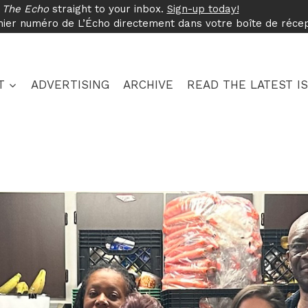
f
The Echo
straight to your inbox.
Sign-up today!
nier numéro de L’Écho directement dans votre boîte de réce
T
ADVERTISING
ARCHIVE
READ THE LATEST I